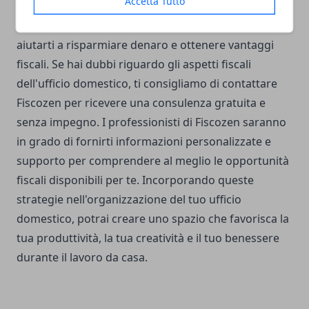
Accetta Tutto
deduzioni fiscali per l'ufficio e tenere traccia delle
spese professionali sono strategie che possono
aiutarti a risparmiare denaro e ottenere vantaggi
fiscali.
Se hai dubbi riguardo gli aspetti fiscali
dell'ufficio domestico, ti consigliamo di contattare
Fiscozen per ricevere una consulenza gratuita e
senza impegno. I professionisti di Fiscozen saranno
in grado di fornirti informazioni personalizzate e
supporto per comprendere al meglio le opportunità
fiscali disponibili per te.
Incorporando queste
strategie nell'organizzazione del tuo ufficio
domestico, potrai creare uno spazio che favorisca la
tua produttività, la tua creatività e il tuo benessere
durante il lavoro da casa.