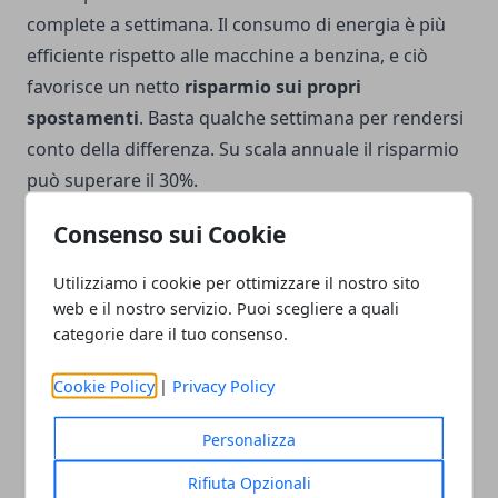
complete a settimana. Il consumo di energia è più
efficiente rispetto alle macchine a benzina, e ciò
favorisce un netto
risparmio sui propri
spostamenti
. Basta qualche settimana per rendersi
conto della differenza. Su scala annuale il risparmio
può superare il 30%.
Consenso sui Cookie
Utilizziamo i cookie per ottimizzare il nostro sito
web e il nostro servizio. Puoi scegliere a quali
Facebook
Twitter
Whatsapp
categorie dare il tuo consenso.
Cookie Policy
|
Privacy Policy
Personalizza
Articolo Precedente
Articolo Successivo
Come ottimizzare lo spazio
Come avviene la
Rifiuta Opzionali
nel tuo ufficio domestico
sanificazione con ozono?